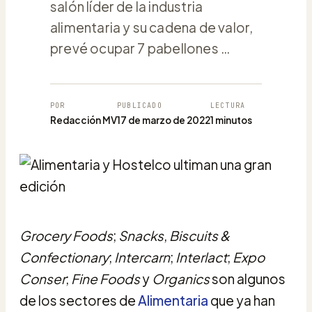
salón líder de la industria
alimentaria y su cadena de valor,
prevé ocupar 7 pabellones …
POR
PUBLICADO
LECTURA
Redacción MV
17 de marzo de 2022
1 minutos
Grocery Foods
;
Snacks
,
Biscuits &
Confectionary
;
Intercarn
;
Interlact
;
Expo
Conser
;
Fine Foods
y
Organics
son algunos
de los sectores de
Alimentaria
que ya han