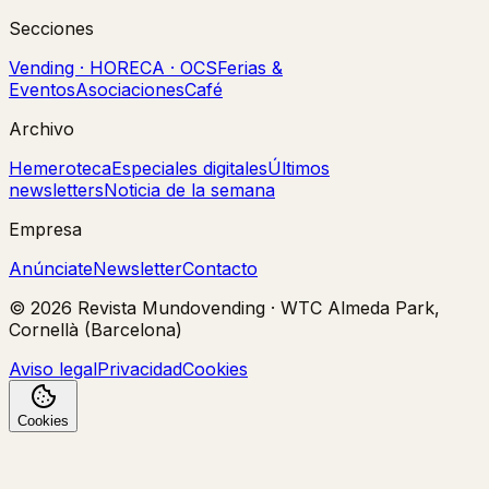
Secciones
Vending · HORECA · OCS
Ferias &
Eventos
Asociaciones
Café
Archivo
Hemeroteca
Especiales digitales
Últimos
newsletters
Noticia de la semana
Empresa
Anúnciate
Newsletter
Contacto
©
2026
Revista Mundovending
·
WTC Almeda Park,
Cornellà (Barcelona)
Aviso legal
Privacidad
Cookies
Cookies