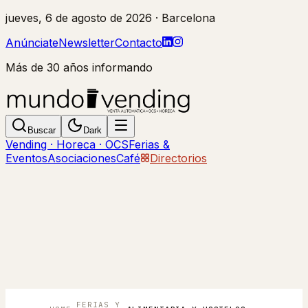
jueves, 6 de agosto de 2026
· Barcelona
Anúnciate
Newsletter
Contacto
Más de 30 años informando
Buscar
Dark
Vending · Horeca · OCS
Ferias &
Eventos
Asociaciones
Café
Directorios
FERIAS Y