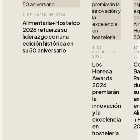
9 DE MARZO DE 2026
Alimentaria+Hostelco
2026 refuerza su
liderazgo con una
edición histórica en
8 DE
17
su 50 aniversario
OCTUBRE DE
SE
2025
DE
Los
Co
Horeca
Ba
Awards
Pa
2026
du
premiarán
su
la
ex
innovación
en
y la
Al
excelencia
+ 
en
2
hostelería