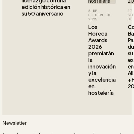
liderazgo con una
edición histórica en
8 DE
17
su 50 aniversario
OCTUBRE DE
SE
2025
DE
Los
Co
Horeca
Ba
Awards
Pa
2026
du
premiarán
su
la
ex
innovación
en
y la
Al
excelencia
+ 
en
2
hostelería
Newsletter