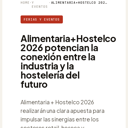
HOME
·
Y
·
ALIMENTARIA+HOSTELCO 2026 POTENCIAN LA CONEXIÓN ENTRE LA INDUSTRIA Y LA HOSTELERÍA DEL FUTURO
EVENTOS
FERIAS Y EVENTOS
Alimentaria+Hostelco
2026 potencian la
conexión entre la
industria y la
hostelería del
futuro
Alimentaria + Hostelco 2026
realizarán una clara apuesta para
impulsar las sinergias entre los
sectores retail, horeca y