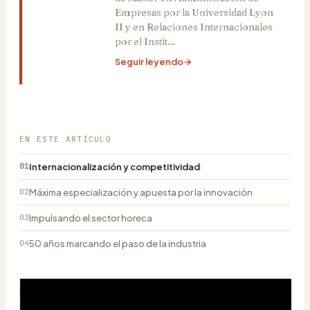
Empresas por la Universidad Lyon
II y en Relaciones Internacionales
por el Instit…
Seguir leyendo
→
EN ESTE ARTÍCULO
01
Internacionalización y competitividad
02
Máxima especialización y apuesta por la innovación
03
Impulsando el sector horeca
04
50 años marcando el paso de la industria