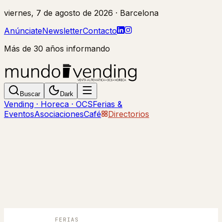
viernes, 7 de agosto de 2026
· Barcelona
Anúnciate
Newsletter
Contacto
Más de 30 años informando
Buscar
Dark
Vending · Horeca · OCS
Ferias &
Eventos
Asociaciones
Café
Directorios
FERIAS