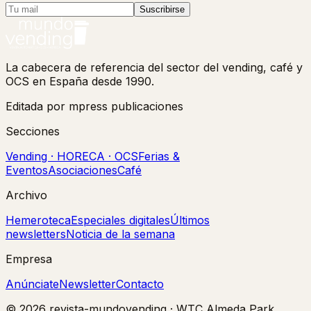
Suscribirse
La cabecera de referencia del sector del vending, café y
OCS en España desde 1990.
Editada por mpress publicaciones
Secciones
Vending · HORECA · OCS
Ferias &
Eventos
Asociaciones
Café
Archivo
Hemeroteca
Especiales digitales
Últimos
newsletters
Noticia de la semana
Empresa
Anúnciate
Newsletter
Contacto
©
2026
revista-mundovending
·
WTC Almeda Park,