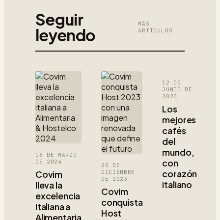
Seguir
MÁS
leyendo
ARTÍCULOS
12 DE
JUNIO DE
2020
Los
mejores
cafés
del
mundo,
18 DE MARZO
con
DE 2024
20 DE
corazón
Covim
DICIEMBRE
DE 2023
italiano
lleva la
Covim
excelencia
conquista
italiana a
Host
Alimentaria