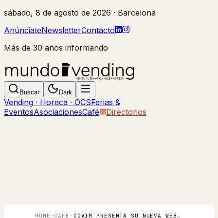
sábado, 8 de agosto de 2026
· Barcelona
Anúnciate
Newsletter
Contacto
Más de 30 años informando
Buscar
Dark
Vending · Horeca · OCS
Ferias &
Eventos
Asociaciones
Café
Directorios
HOME
·
CAFÉ
·
COVIM PRESENTA SU NUEVA WEB, UN HOMENAJE AL CAFÉ GENOVÉS