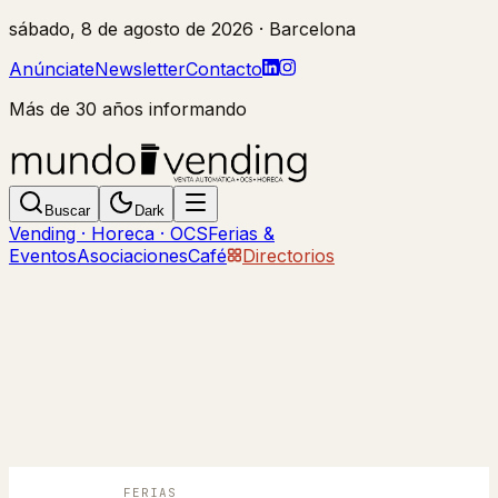
sábado, 8 de agosto de 2026
· Barcelona
Anúnciate
Newsletter
Contacto
Más de 30 años informando
Buscar
Dark
Vending · Horeca · OCS
Ferias &
Eventos
Asociaciones
Café
Directorios
FERIAS