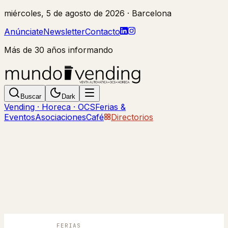
miércoles, 5 de agosto de 2026
· Barcelona
Anúnciate
Newsletter
Contacto
Más de 30 años informando
Buscar
Dark
Vending · Horeca · OCS
Ferias &
Eventos
Asociaciones
Café
Directorios
FERIAS