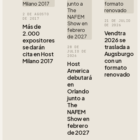
2 DE AGOSTO
DE 2017
21 DE JULIO
Más de
DE 2026
Vendtra
2.000
2026 se
expositores
traslada a
se darán
28 DE
JULIO DE
Augsburgo
cita en Host
2026
con un
Milano 2017
Host
formato
America
renovado
debutará
en
Orlando
junto a
The
NAFEM
Show en
febrero
de 2027