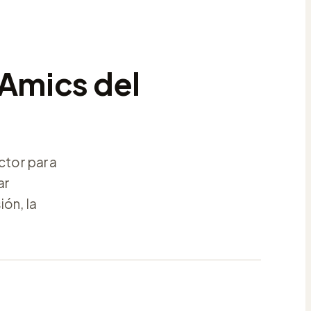
‘Amics del
ctor para
ar
ón, la