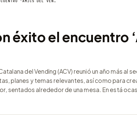
LA ACV CELEBRA CON ÉXITO EL ENCUENTRO ‘AMICS DEL VENDING 2022’
n éxito el encuentro 
atalana del Vending (ACV) reunió un año más al se
as, planes y temas relevantes, así como para cre
or, sentados alrededor de una mesa. En está ocasi