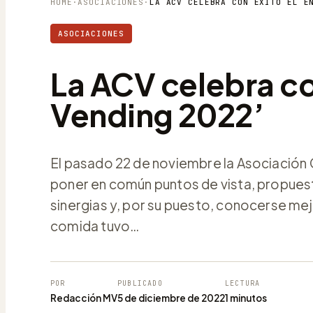
HOME
·
ASOCIACIONES
·
ASOCIACIONES
La ACV celebra co
Vending 2022’
El pasado 22 de noviembre la Asociación C
poner en común puntos de vista, propuest
sinergias y, por su puesto, conocerse mej
comida tuvo…
POR
PUBLICADO
LECTURA
Redacción MV
5 de diciembre de 2022
1 minutos