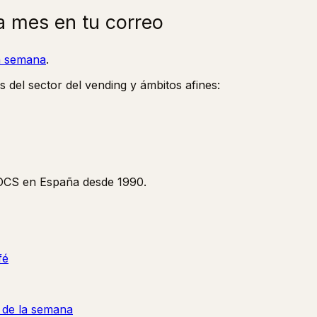
a mes en tu correo
la semana
.
s del sector del vending y ámbitos afines:
y OCS en España desde 1990.
fé
a de la semana