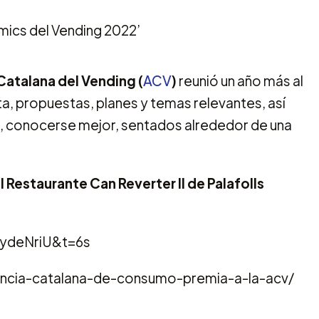
atalana del Vending (
ACV
)
reunió un año más al
a, propuestas, planes y temas relevantes, así
o, conocerse mejor, sentados alrededor de una
l Restaurante Can Reverter II de Palafolls
3ydeNriU&t=6s
encia-catalana-de-consumo-premia-a-la-acv/