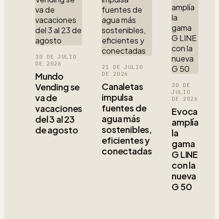
30 DE JULIO
DE 2026
21 DE JULIO
Mundo
DE 2026
Canaletas
Vending se
20 DE
JULIO
impulsa
va de
DE 2026
fuentes de
vacaciones
Evoca
agua más
del 3 al 23
amplía
sostenibles,
de agosto
la
eficientes y
gama
conectadas
G LINE
con la
nueva
G 50