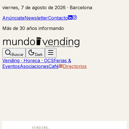
viernes, 7 de agosto de 2026
· Barcelona
Anúnciate
Newsletter
Contacto
Más de 30 años informando
Buscar
Dark
Vending · Horeca · OCS
Ferias &
Eventos
Asociaciones
Café
Directorios
VENDING,