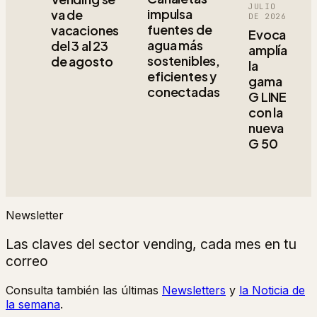
JULIO
impulsa
va de
DE 2026
fuentes de
vacaciones
Evoca
agua más
del 3 al 23
amplía
sostenibles,
de agosto
la
eficientes y
gama
conectadas
G LINE
con la
nueva
G 50
Newsletter
Las claves del sector vending, cada mes en tu
correo
Consulta también las últimas
Newsletters
y
la Noticia de
la semana
.