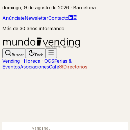
domingo, 9 de agosto de 2026
· Barcelona
Anúnciate
Newsletter
Contacto
Más de 30 años informando
Buscar
Dark
Vending · Horeca · OCS
Ferias &
Eventos
Asociaciones
Café
Directorios
VENDING,