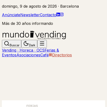
domingo, 9 de agosto de 2026
· Barcelona
Anúnciate
Newsletter
Contacto
Más de 30 años informando
Buscar
Dark
Vending · Horeca · OCS
Ferias &
Eventos
Asociaciones
Café
Directorios
FERIAS