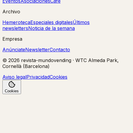
Eventos
Asociaciones
Café
Archivo
Hemeroteca
Especiales digitales
Últimos
newsletters
Noticia de la semana
Empresa
Anúnciate
Newsletter
Contacto
©
2026
revista-mundovending
·
WTC Almeda Park,
Cornellà (Barcelona)
Aviso legal
Privacidad
Cookies
Cookies