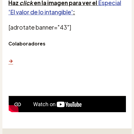
Haz
click
en la imagen para ver el
Especial
'El valor de lo intangible'
:
[adrotate banner="43"]
Colaboradores
→