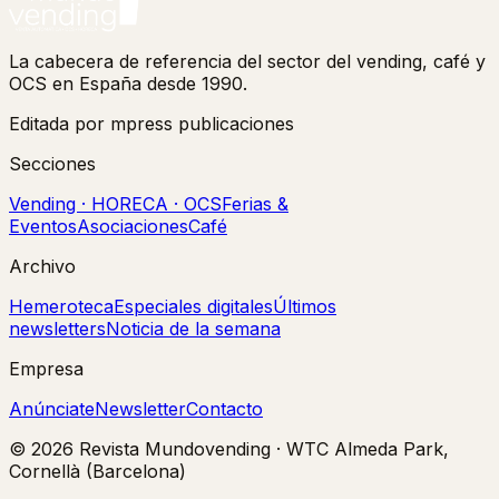
La cabecera de referencia del sector del vending, café y
OCS en España desde 1990.
Editada por mpress publicaciones
Secciones
Vending · HORECA · OCS
Ferias &
Eventos
Asociaciones
Café
Archivo
Hemeroteca
Especiales digitales
Últimos
newsletters
Noticia de la semana
Empresa
Anúnciate
Newsletter
Contacto
©
2026
Revista Mundovending
·
WTC Almeda Park,
Cornellà (Barcelona)