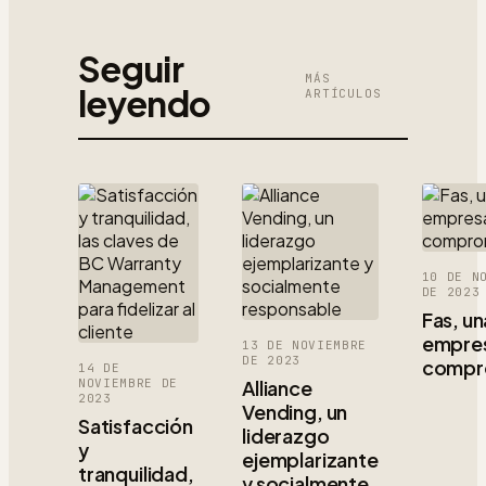
Seguir
MÁS
leyendo
ARTÍCULOS
10 DE N
DE 2023
Fas, un
empre
13 DE NOVIEMBRE
DE 2023
compr
14 DE
NOVIEMBRE DE
Alliance
2023
Vending, un
Satisfacción
liderazgo
y
ejemplarizante
tranquilidad,
y socialmente