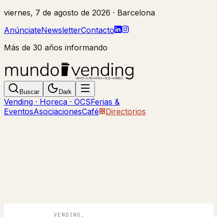
viernes, 7 de agosto de 2026
· Barcelona
Anúnciate
Newsletter
Contacto
Más de 30 años informando
Buscar
Dark
Vending · Horeca · OCS
Ferias &
Eventos
Asociaciones
Café
Directorios
VENDING,