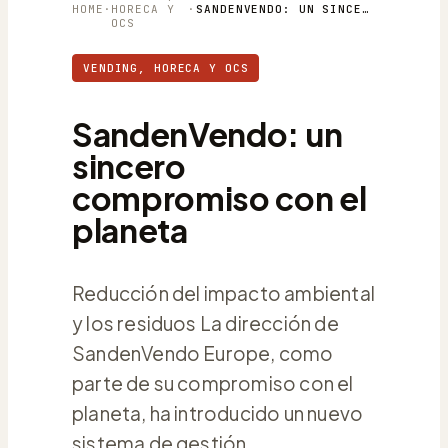
HOME
·
HORECA Y
·
SANDENVENDO: UN SINCERO COMPROMISO CON EL PLANETA
OCS
VENDING, HORECA Y OCS
SandenVendo: un
sincero
compromiso con el
planeta
Reducción del impacto ambiental
y los residuos La dirección de
SandenVendo Europe, como
parte de su compromiso con el
planeta, ha introducido un nuevo
sistema de gestión