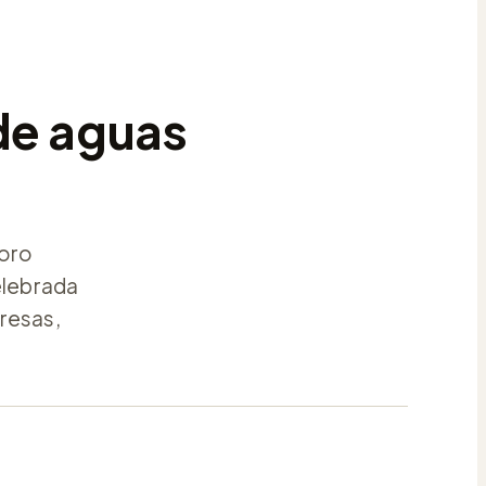
de aguas
foro
elebrada
presas,