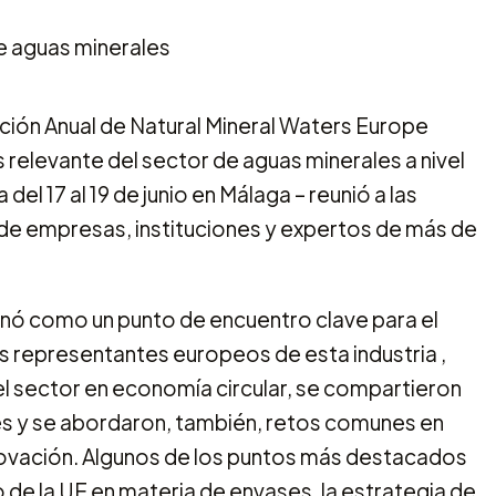
ión Anual de Natural Mineral Waters Europe
s relevante del sector de aguas minerales a nivel
l 17 al 19 de junio en Málaga – reunió a las
de empresas, instituciones y expertos de más de
cinó como un punto de encuentro clave para el
es representantes europeos de esta industria ,
el sector en economía circular, se compartieron
res y se abordaron, también, retos comunes en
nnovación. Algunos de los puntos más destacados
 de la UE en materia de envases, la estrategia de