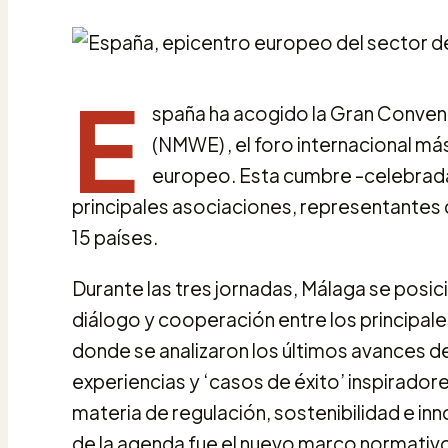
E
spaña ha acogido la Gran Convenc
(NMWE) , el foro internacional má
europeo. Esta cumbre -celebrada de
principales asociaciones, representantes 
15 países.
Durante las tres jornadas, Málaga se posi
diálogo y cooperación entre los principal
donde se analizaron los últimos avances d
experiencias y ‘casos de éxito’ inspirado
materia de regulación, sostenibilidad e i
de la agenda fue el nuevo marco normativo