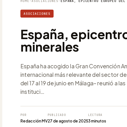
HOME
·
ASOCIACIONES
·
ASOCIACIONES
España, epicentr
minerales
España ha acogido la Gran Convención Anu
internacional más relevante del sector d
del 17 al 19 de junio en Málaga– reunió a 
instituci…
POR
PUBLICADO
LECTURA
Redacción MV
27 de agosto de 2025
3 minutos