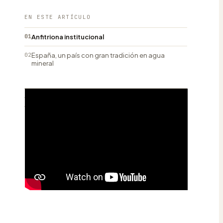
EN ESTE ARTÍCULO
01
Anfitriona institucional
02
España, un país con gran tradición en agua
mineral