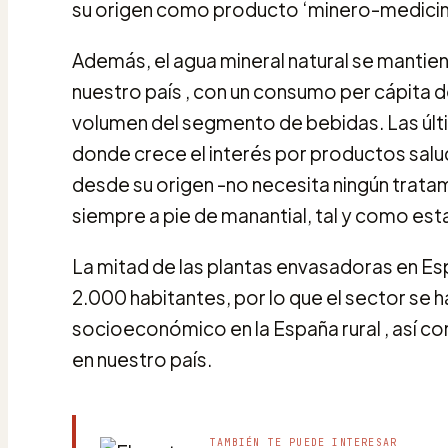
su origen como producto ‘minero-medicinal’
Además, el agua mineral natural se manti
nuestro país , con un consumo per cápita de
volumen del segmento de bebidas. Las úl
donde crece el interés por productos salud
desde su origen -no necesita ningún trat
siempre a pie de manantial, tal y como esta
La mitad de las plantas envasadoras en E
2.000 habitantes, por lo que el sector se 
socioeconómico en la España rural , así co
en nuestro país.
TAMBIÉN TE PUEDE INTERESAR