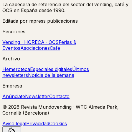
La cabecera de referencia del sector del vending, café y
OCS en España desde 1990.
Editada por mpress publicaciones
Secciones
Vending · HORECA · OCS
Ferias &
Eventos
Asociaciones
Café
Archivo
Hemeroteca
Especiales digitales
Últimos
newsletters
Noticia de la semana
Empresa
Anúnciate
Newsletter
Contacto
©
2026
Revista Mundovending
·
WTC Almeda Park,
Cornellà (Barcelona)
Aviso legal
Privacidad
Cookies