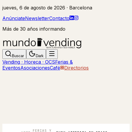
jueves, 6 de agosto de 2026
· Barcelona
Anúnciate
Newsletter
Contacto
Más de 30 años informando
Buscar
Dark
Vending · Horeca · OCS
Ferias &
Eventos
Asociaciones
Café
Directorios
FERIAS Y