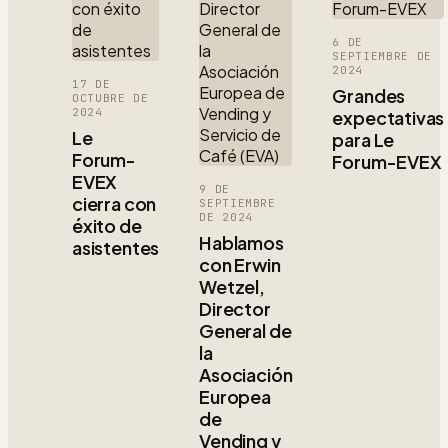
6 DE
SEPTIEMBRE DE
2024
17 DE
Grandes
OCTUBRE DE
2024
expectativas
Le
para Le
Forum-
Forum-EVEX
EVEX
9 DE
cierra con
SEPTIEMBRE
DE 2024
éxito de
Hablamos
asistentes
con Erwin
Wetzel,
Director
General de
la
Asociación
Europea
de
Vending y