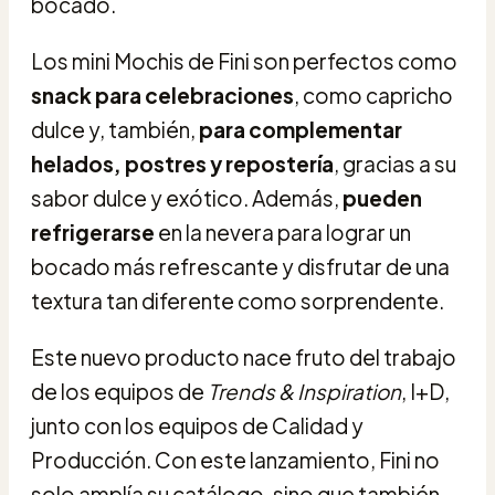
bocado.
Los mini Mochis de Fini son perfectos como
snack para celebraciones
, como capricho
dulce y, también,
para complementar
helados, postres y repostería
, gracias a su
sabor dulce y exótico. Además,
pueden
refrigerarse
en la nevera para lograr un
bocado más refrescante y disfrutar de una
textura tan diferente como sorprendente.
Este nuevo producto nace fruto del trabajo
de los equipos de
Trends & Inspiration
, I+D,
junto con los equipos de Calidad y
Producción. Con este lanzamiento, Fini no
solo amplía su catálogo, sino que también