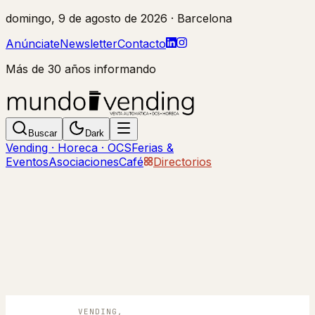
domingo, 9 de agosto de 2026
· Barcelona
Anúnciate
Newsletter
Contacto
Más de 30 años informando
Buscar
Dark
Vending · Horeca · OCS
Ferias &
Eventos
Asociaciones
Café
Directorios
VENDING,