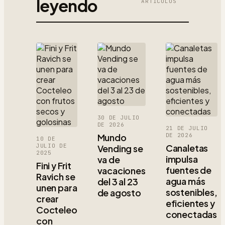
leyendo
ARTÍCULOS
30 DE JULIO
DE 2026
21 DE JULIO
Mundo
DE 2026
10 DE
JULIO DE
Canaletas
Vending se
2025
impulsa
va de
Fini y Frit
fuentes de
vacaciones
Ravich se
agua más
del 3 al 23
unen para
sostenibles,
de agosto
crear
eficientes y
Cocteleo
conectadas
con