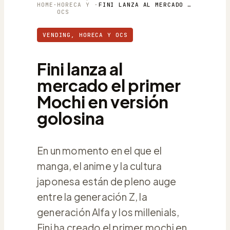
HOME
·
HORECA Y
·
FINI LANZA AL MERCADO EL PRIMER MOCHI EN VERSIÓN GOLOSINA
OCS
VENDING, HORECA Y OCS
Fini lanza al
mercado el primer
Mochi en versión
golosina
En un momento en el que el
manga, el anime y la cultura
japonesa están de pleno auge
entre la generación Z, la
generación Alfa y los millenials,
Fini ha creado el primer mochi en