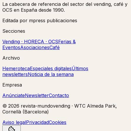
La cabecera de referencia del sector del vending, café y
OCS en España desde 1990.
Editada por mpress publicaciones
Secciones
Vending · HORECA · OCS
Ferias &
Eventos
Asociaciones
Café
Archivo
Hemeroteca
Especiales digitales
Últimos
newsletters
Noticia de la semana
Empresa
Anúnciate
Newsletter
Contacto
©
2026
revista-mundovending
·
WTC Almeda Park,
Cornellà (Barcelona)
Aviso legal
Privacidad
Cookies