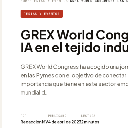
HOME
·
FERIAS Y EVENTOS
·
FERIAS Y EVENTOS
GREX World Congre
IA en el tejido ind
GREX World Congress ha acogido una jornada
en las Pymes con el objetivo de conectar 
importancia que tiene en este sector em
mundial d…
POR
PUBLICADO
LECTURA
Redacción MV
4 de abril de 2023
2 minutos