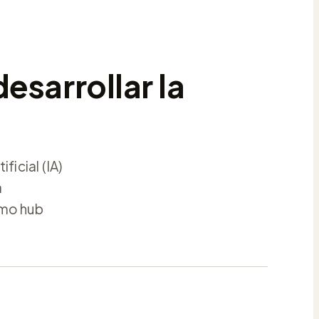
esarrollar la
icial (IA)
a
omo hub