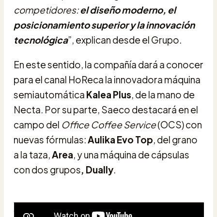
competidores:
el diseño moderno, el
posicionamiento superior y la innovación
tecnológica
”, explican desde el Grupo.
En este sentido, la compañía dará a conocer
para el canal HoReca la innovadora máquina
semiautomática
Kalea Plus
, de la mano de
Necta. Por su parte, Saeco destacará en el
campo del
Office Coffee Service
(OCS) con
nuevas fórmulas:
Aulika Evo Top
, del grano
a la taza,
Area
, y una máquina de cápsulas
con dos grupos
, Dually
.