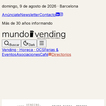
domingo, 9 de agosto de 2026
· Barcelona
Anúnciate
Newsletter
Contacto
Más de 30 años informando
Buscar
Dark
Vending · Horeca · OCS
Ferias &
Eventos
Asociaciones
Café
Directorios
VENDING,