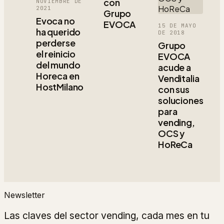
con
NOVIEMBRE DE
2021
Grupo
Evoca no
EVOCA
15 DE MAYO
ha querido
DE 2018
perderse
Grupo
el reinicio
EVOCA
del mundo
acude a
Horeca en
Venditalia
HostMilano
con sus
soluciones
para
vending,
OCS y
HoReCa
Newsletter
Las claves del sector vending, cada mes en tu