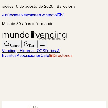
jueves, 6 de agosto de 2026
· Barcelona
Anúnciate
Newsletter
Contacto
Más de 30 años informando
Buscar
Dark
Vending · Horeca · OCS
Ferias &
Eventos
Asociaciones
Café
Directorios
FERIAS