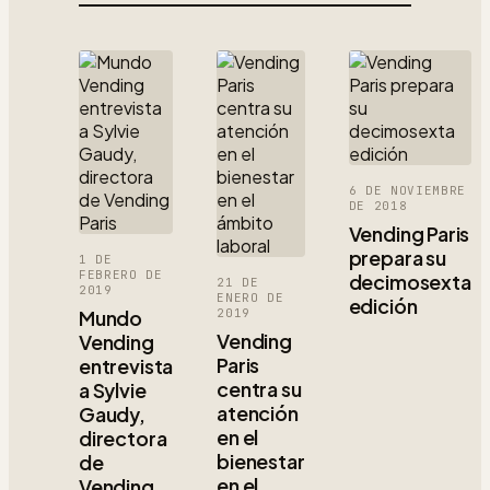
6 DE NOVIEMBRE
DE 2018
Vending Paris
prepara su
1 DE
FEBRERO DE
decimosexta
21 DE
2019
ENERO DE
edición
Mundo
2019
Vending
Vending
Paris
entrevista
centra su
a Sylvie
atención
Gaudy,
en el
directora
bienestar
de
en el
Vending