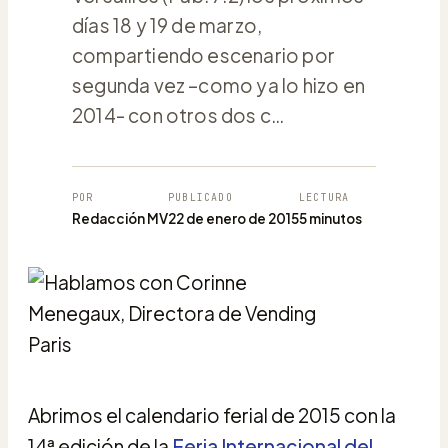
días 18 y 19 de marzo,
compartiendo escenario por
segunda vez –como ya lo hizo en
2014- con otros dos c…
POR
PUBLICADO
LECTURA
Redacción MV
22 de enero de 2015
5 minutos
Abrimos el calendario ferial de 2015 con la
14ª edición de la
Feria Internacional del