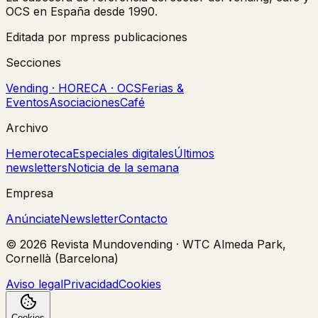
OCS en España desde 1990.
Editada por mpress publicaciones
Secciones
Vending · HORECA · OCS
Ferias &
Eventos
Asociaciones
Café
Archivo
Hemeroteca
Especiales digitales
Últimos
newsletters
Noticia de la semana
Empresa
Anúnciate
Newsletter
Contacto
©
2026
Revista Mundovending
·
WTC Almeda Park,
Cornellà (Barcelona)
Aviso legal
Privacidad
Cookies
Cookies