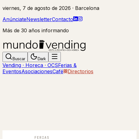
viernes, 7 de agosto de 2026
· Barcelona
Anúnciate
Newsletter
Contacto
Más de 30 años informando
Buscar
Dark
Vending · Horeca · OCS
Ferias &
Eventos
Asociaciones
Café
Directorios
FERIAS