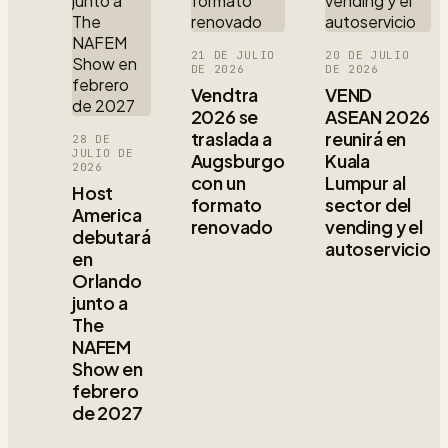
21 DE JULIO
20 DE JULIO
DE 2026
DE 2026
Vendtra
VEND
2026 se
ASEAN 2026
traslada a
reunirá en
28 DE
JULIO DE
Augsburgo
Kuala
2026
con un
Lumpur al
Host
formato
sector del
America
renovado
vending y el
debutará
autoservicio
en
Orlando
junto a
The
NAFEM
Show en
febrero
de 2027