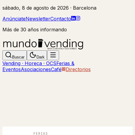
sábado, 8 de agosto de 2026
· Barcelona
Anúnciate
Newsletter
Contacto
Más de 30 años informando
Buscar
Dark
Vending · Horeca · OCS
Ferias &
Eventos
Asociaciones
Café
Directorios
FERIAS