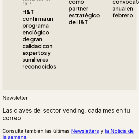
como
convocat
2018
partner
anual en
H&T
estratégico
febrero
confirma un
de H&T
programa
enológico
de gran
calidad con
expertos y
sumilleres
reconocidos
Newsletter
Las claves del sector vending, cada mes en tu
correo
Consulta también las últimas
Newsletters
y
la Noticia de
la semana
.