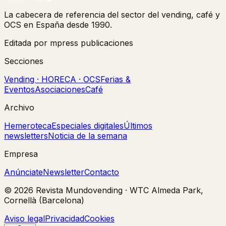
La cabecera de referencia del sector del vending, café y
OCS en España desde 1990.
Editada por mpress publicaciones
Secciones
Vending · HORECA · OCS
Ferias &
Eventos
Asociaciones
Café
Archivo
Hemeroteca
Especiales digitales
Últimos
newsletters
Noticia de la semana
Empresa
Anúnciate
Newsletter
Contacto
©
2026
Revista Mundovending
·
WTC Almeda Park,
Cornellà (Barcelona)
Aviso legal
Privacidad
Cookies