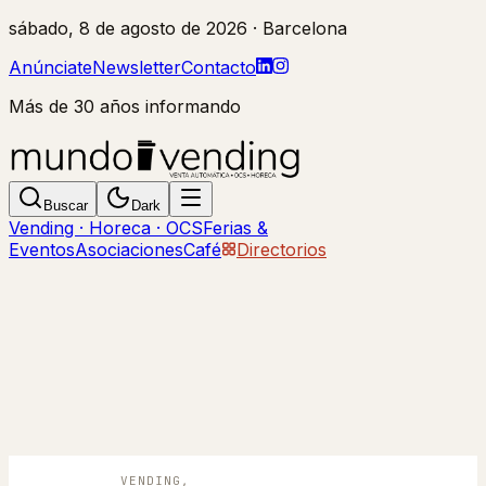
sábado, 8 de agosto de 2026
· Barcelona
Anúnciate
Newsletter
Contacto
Más de 30 años informando
Buscar
Dark
Vending · Horeca · OCS
Ferias &
Eventos
Asociaciones
Café
Directorios
VENDING,