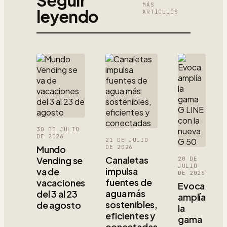
MÁS
leyendo
ARTÍCULOS
30 DE JULIO
DE 2026
21 DE JULIO
Mundo
DE 2026
Canaletas
Vending se
20 DE
JULIO
impulsa
va de
DE 2026
fuentes de
vacaciones
Evoca
agua más
del 3 al 23
amplía
sostenibles,
de agosto
la
eficientes y
gama
conectadas