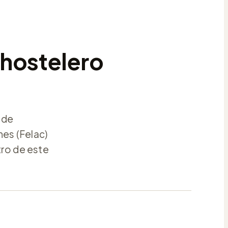
 hostelero
 de
nes (Felac)
tro de este