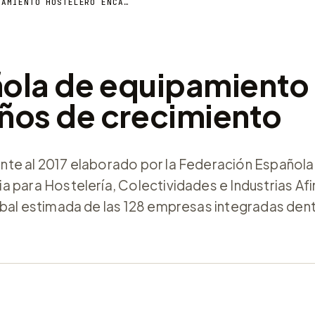
LA INDUSTRIA ESPAÑOLA DE EQUIPAMIENTO HOSTELERO ENCADENA CINCO AÑOS DE CRECIMIENTO
ñola de equipamiento
ños de crecimiento
nte al 2017 elaborado por la Federación Española
 para Hostelería, Colectividades e Industrias Afi
obal estimada de las 128 empresas integradas den