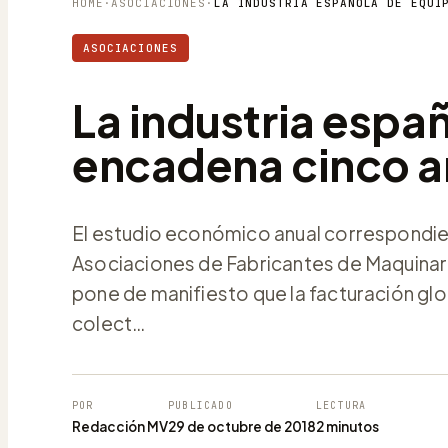
HOME
·
ASOCIACIONES
·
ASOCIACIONES
La industria espa
encadena cinco a
El estudio económico anual correspondie
Asociaciones de Fabricantes de Maquinaria
pone de manifiesto que la facturación gl
colect…
POR
PUBLICADO
LECTURA
Redacción MV
29 de octubre de 2018
2 minutos