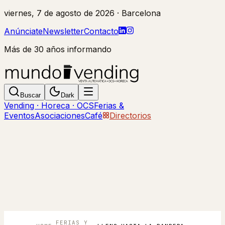
viernes, 7 de agosto de 2026
· Barcelona
Anúnciate
Newsletter
Contacto
Más de 30 años informando
Buscar
Dark
Vending · Horeca · OCS
Ferias &
Eventos
Asociaciones
Café
Directorios
FERIAS Y