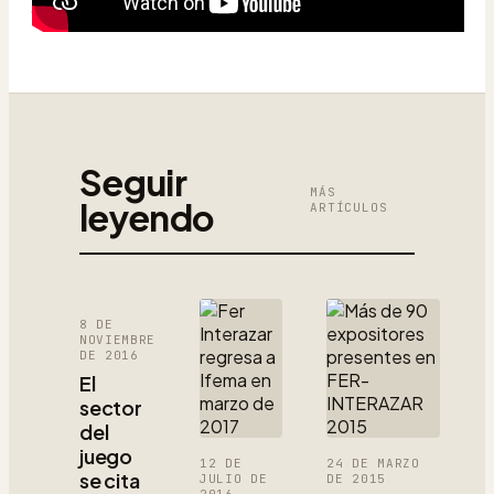
Seguir
MÁS
leyendo
ARTÍCULOS
8 DE
NOVIEMBRE
DE 2016
El
sector
del
juego
12 DE
24 DE MARZO
se cita
JULIO DE
DE 2015
2016