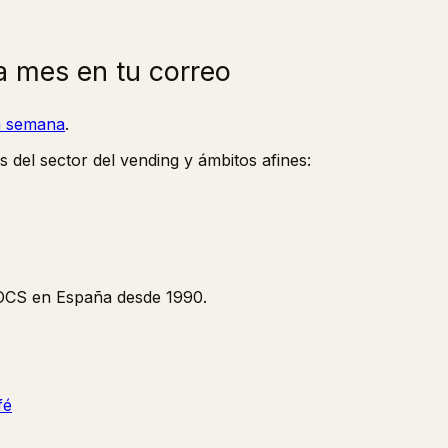
a mes en tu correo
la semana
.
s del sector del vending y ámbitos afines:
y OCS en España desde 1990.
fé