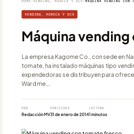
HOME
·
VENDING, HORECA Y OCS
·
MÁQUINA VENDING CON 
VENDING, HORECA Y OCS
Máquina vending 
La empresa Kagome Co., con sede en Nago
tomate, ha instalado máquinas tipo vend
expendedoras se distribuyen para ofrece
Ward me…
POR
PUBLICADO
LECTURA
Redacción MV
31 de enero de 2014
1 minutos