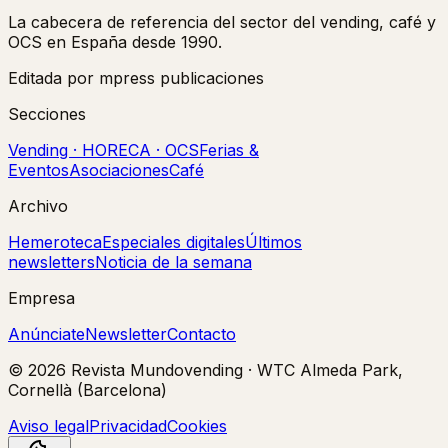
La cabecera de referencia del sector del vending, café y
OCS en España desde 1990.
Editada por mpress publicaciones
Secciones
Vending · HORECA · OCS
Ferias &
Eventos
Asociaciones
Café
Archivo
Hemeroteca
Especiales digitales
Últimos
newsletters
Noticia de la semana
Empresa
Anúnciate
Newsletter
Contacto
©
2026
Revista Mundovending
·
WTC Almeda Park,
Cornellà (Barcelona)
Aviso legal
Privacidad
Cookies