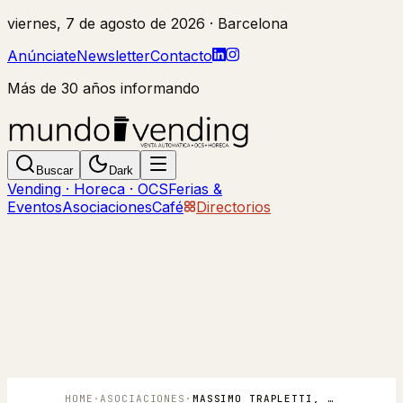
viernes, 7 de agosto de 2026
· Barcelona
Anúnciate
Newsletter
Contacto
Más de 30 años informando
Buscar
Dark
Vending · Horeca · OCS
Ferias &
Eventos
Asociaciones
Café
Directorios
HOME
·
ASOCIACIONES
·
MASSIMO TRAPLETTI, ELEGIDO NUEVO PRESIDENTE DE CONFIDA