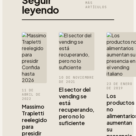
MÁS
leyendo
ARTÍCULOS
10 DE NOVIEMBRE
DE 2021
23 DE ENERO
El sector del
DE 2019
11 DE
ABRIL DE
Los
vending se
2022
productos
está
Massimo
no
recuperando,
Trapletti
alimentario
pero no lo
reelegido
aumentan
suficiente
para
su
presidir
presencia