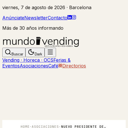
viernes, 7 de agosto de 2026
· Barcelona
Anúnciate
Newsletter
Contacto
Más de 30 años informando
Buscar
Dark
Vending · Horeca · OCS
Ferias &
Eventos
Asociaciones
Café
Directorios
HOME
·
ASOCIACIONES
·
NUEVO PRESIDENTE DE LA ACV