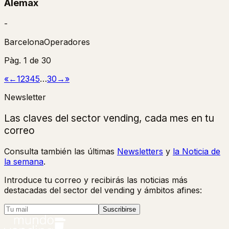
Alemax
-
Barcelona
Operadores
Pàg.
1
de
30
«
←
1
2
3
4
5
…
30
→
»
Newsletter
Las claves del sector vending, cada mes en tu
correo
Consulta también las últimas
Newsletters
y
la Noticia de
la semana
.
Introduce tu correo y recibirás las noticias más
destacadas del sector del vending y ámbitos afines:
Suscribirse