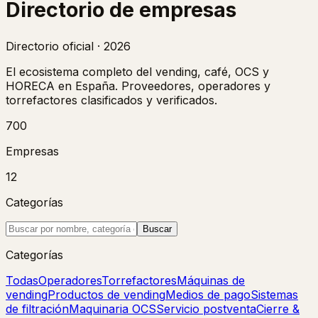
Directorio de
empresas
Directorio oficial · 2026
El ecosistema completo del vending, café, OCS y
HORECA en España. Proveedores, operadores y
torrefactores clasificados y verificados.
700
Empresas
12
Categorías
Buscar
Categorías
Todas
Operadores
Torrefactores
Máquinas de
vending
Productos de vending
Medios de pago
Sistemas
de filtración
Maquinaria OCS
Servicio postventa
Cierre &