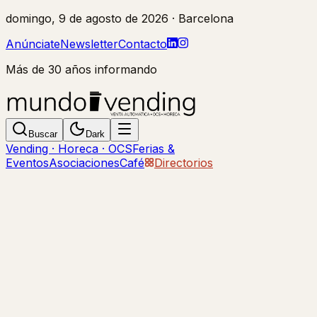
domingo, 9 de agosto de 2026
· Barcelona
Anúnciate
Newsletter
Contacto
Más de 30 años informando
Buscar
Dark
Vending · Horeca · OCS
Ferias &
Eventos
Asociaciones
Café
Directorios