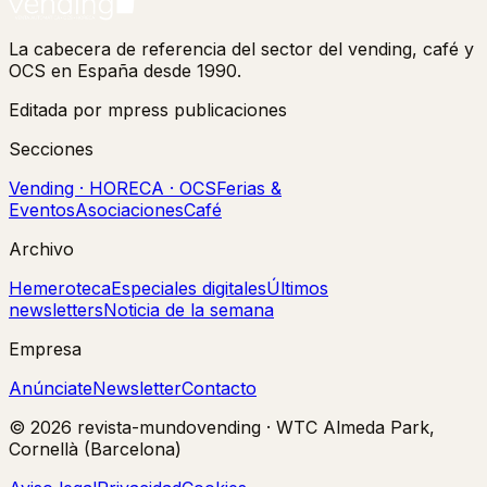
La cabecera de referencia del sector del vending, café y
OCS en España desde 1990.
Editada por mpress publicaciones
Secciones
Vending · HORECA · OCS
Ferias &
Eventos
Asociaciones
Café
Archivo
Hemeroteca
Especiales digitales
Últimos
newsletters
Noticia de la semana
Empresa
Anúnciate
Newsletter
Contacto
©
2026
revista-mundovending
·
WTC Almeda Park,
Cornellà (Barcelona)