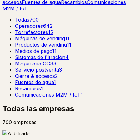
accesos
Fuentes de agua
Recambios
Comunicaciones
M2M / IoT
Todas
700
Operadores
642
Torrefactores
15
Máquinas de vending
11
Productos de vending
11
Medios de pago
11
Sistemas de filtración
4
Maquinaria OCS
3
Servicio postventa
3
Cierre & accesos
2
Fuentes de agua
1
Recambios
1
Comunicaciones M2M / IoT
1
Todas las empresas
700
empresas