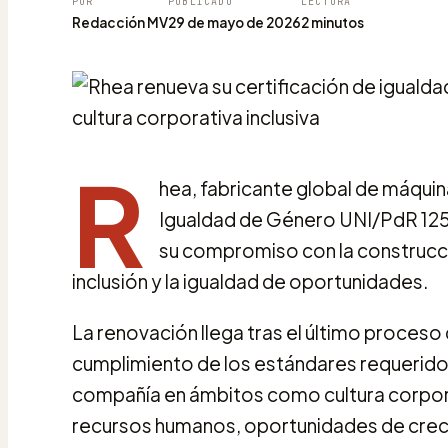
POR
PUBLICADO
LECTURA
Redacción MV
29 de mayo de 2026
2 minutos
R
hea, fabricante global de máquin
Igualdad de Género UNI/PdR 125
su compromiso con la construcció
inclusión y la igualdad de oportunidades.
La renovación llega tras el último proceso
cumplimiento de los estándares requeridos
compañía en ámbitos como cultura corpor
recursos humanos, oportunidades de crecim