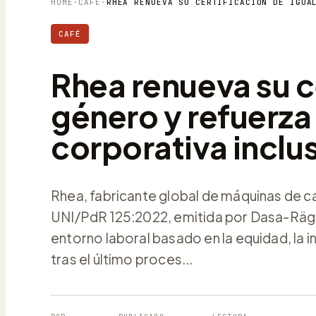
HOME
·
CAFÉ
·
CAFÉ
Rhea renueva su c
género y refuerza
corporativa inclu
Rhea, fabricante global de máquinas de c
UNI/PdR 125:2022, emitida por Dasa-Rägi
entorno laboral basado en la equidad, la i
tras el último proces...