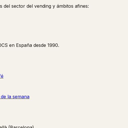
s del sector del vending y ámbitos afines:
y OCS en España desde 1990.
fé
a de la semana
llà (Barcelona)