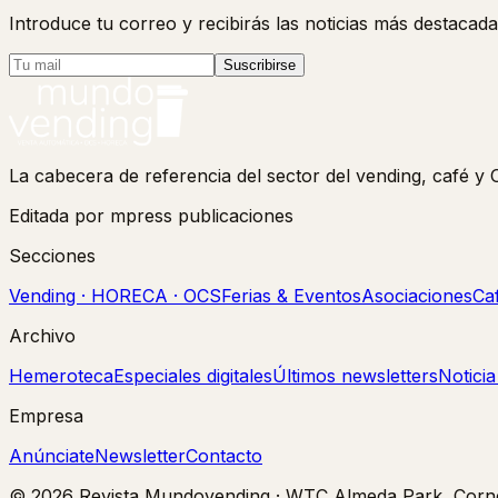
Introduce tu correo y recibirás las noticias más destacada
Suscribirse
La cabecera de referencia del sector del vending, café 
Editada por mpress publicaciones
Secciones
Vending · HORECA · OCS
Ferias & Eventos
Asociaciones
Ca
Archivo
Hemeroteca
Especiales digitales
Últimos newsletters
Notici
Empresa
Anúnciate
Newsletter
Contacto
©
2026
Revista Mundovending
·
WTC Almeda Park, Corne