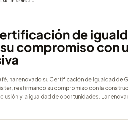
RHEA RENUEVA SU CERTIFICACIÓN DE IGUALDAD DE GÉNERO Y REFUERZA SU COMPROMISO CON UNA CULTURA CORPORATIVA INCLUSIVA
ertificación de igual
 su compromiso con u
siva
afé, ha renovado su Certificación de Igualdad de
ster, reafirmando su compromiso con la construc
nclusión y la igualdad de oportunidades. La renova