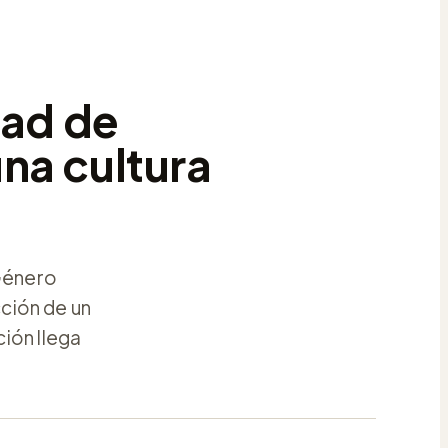
dad de
na cultura
 Género
ción de un
ción llega