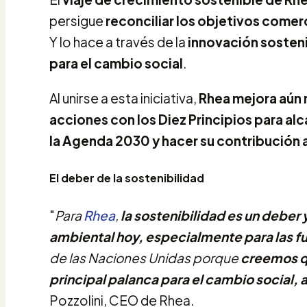
persigue
reconciliar los objetivos comer
Y lo hace a través de la
innovación sosten
para el cambio social
.
Al unirse a esta iniciativa,
Rhea mejora aún 
acciones con los Diez Principios para al
la Agenda 2030 y hacer su contribución 
El deber de la sostenibilidad
"
Para
Rhea
,
la sostenibilidad es un deber y
ambiental hoy, especialmente para las f
de las Naciones Unidas porque
creemos qu
principal palanca para el cambio social
Pozzolini, CEO de Rhea.