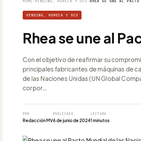
HOME
·
VENDING, HORECA Y OCS
·
RHEA SE UNE AL PACTO
VENDING, HORECA Y OCS
Rhea se une al Pa
Con el objetivo de reafirmar su compromis
principales fabricantes de máquinas de ca
de las Naciones Unidas (UN Global Compact)
corpor…
POR
PUBLICADO
LECTURA
Redacción MV
6 de junio de 2024
1 minutos