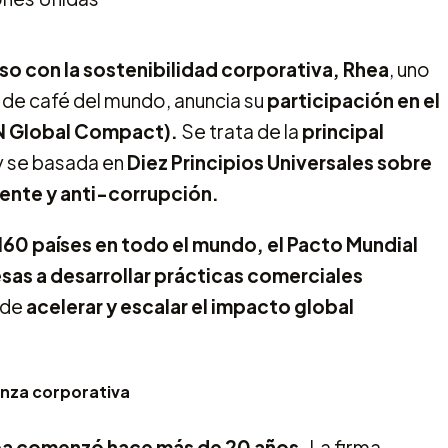
o con la sostenibilidad corporativa, Rhea
, uno
 de café del mundo, anuncia su
participación en el
UN Global Compact).
Se trata de la
principal
y se basada en
Diez Principios Universales sobre
ente y anti-corrupción.
60 países en todo el mundo, el Pacto Mundial
sas a desarrollar prácticas comerciales
 de
acelerar y escalar el impacto global
anza corporativa
hea comenzó hace más de 20 años.
La firma