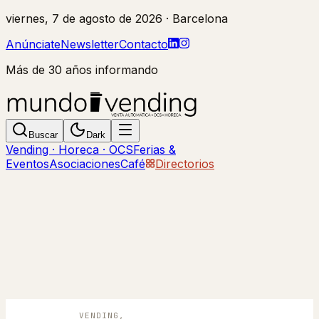
viernes, 7 de agosto de 2026
· Barcelona
Anúnciate
Newsletter
Contacto
Más de 30 años informando
Buscar
Dark
Vending · Horeca · OCS
Ferias &
Eventos
Asociaciones
Café
Directorios
VENDING,