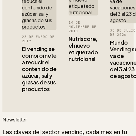
14 DE
NOVIEMBRE DE
30 DE JULIO
2018
DE 2026
23 DE ENERO DE
Nutriscore,
2019
Mundo
el nuevo
El vending se
Vending s
etiquetado
compromete
va de
nutricional
a reducir el
vacacion
contenido de
del 3 al 23
azúcar, sal y
de agost
grasas de sus
productos
Newsletter
Las claves del sector vending, cada mes en tu