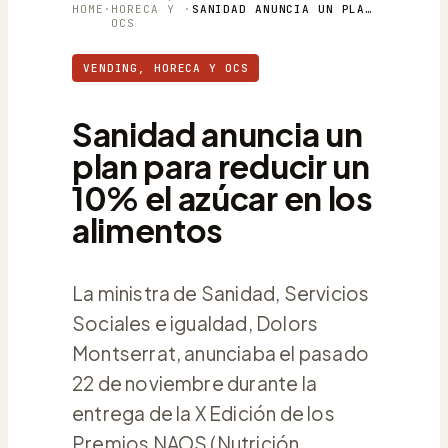
HOME
·
HORECA Y
·
SANIDAD ANUNCIA UN PLAN PARA REDUCIR UN 10% EL AZÚCAR EN LOS ALIMENTOS
OCS
VENDING, HORECA Y OCS
Sanidad anuncia un
plan para reducir un
10% el azúcar en los
alimentos
La ministra de Sanidad, Servicios
Sociales e igualdad, Dolors
Montserrat, anunciaba el pasado
22 de noviembre durante la
entrega de la X Edición de los
Premios NAOS (Nutrición,