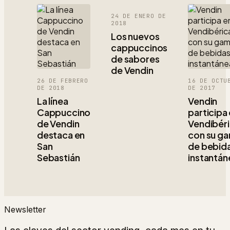
24 DE ENERO DE
2018
Los nuevos
cappuccinos
de sabores
de Vendin
26 DE FEBRERO
16 DE OCTU
DE 2018
DE 2017
La línea
Vendin
Cappuccino
participa
de Vendin
Vendibér
destaca en
con su g
San
de bebid
Sebastián
instantán
Newsletter