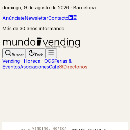
domingo, 9 de agosto de 2026
· Barcelona
Anúnciate
Newsletter
Contacto
Más de 30 años informando
Buscar
Dark
Vending · Horeca · OCS
Ferias &
Eventos
Asociaciones
Café
Directorios
VENDING, HORECA