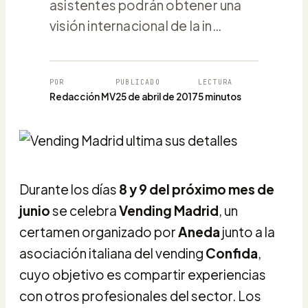
asistentes podrán obtener una
visión internacional de la in…
POR
PUBLICADO
LECTURA
Redacción MV
25 de abril de 2017
5 minutos
Durante los días
8 y 9 del próximo mes de
junio
se celebra
Vending Madrid
, un
certamen organizado por
Aneda
junto a la
asociación italiana del vending
Confida
,
cuyo objetivo es compartir experiencias
con otros profesionales del sector. Los