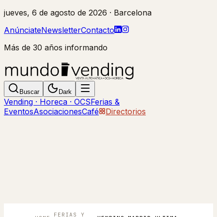
jueves, 6 de agosto de 2026
· Barcelona
Anúnciate
Newsletter
Contacto
Más de 30 años informando
Buscar
Dark
Vending · Horeca · OCS
Ferias &
Eventos
Asociaciones
Café
Directorios
FERIAS Y