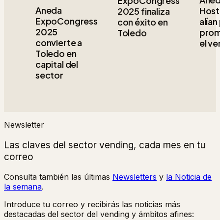
ExpoCongress
Aneda
Host
2025 finaliza
ExpoCongress
alían
con éxito en
2025
prom
Toledo
convierte a
el v
Toledo en
capital del
sector
Newsletter
Las claves del sector vending, cada mes en tu
correo
Consulta también las últimas
Newsletters
y
la Noticia de
la semana
.
Introduce tu correo y recibirás las noticias más
destacadas del sector del vending y ámbitos afines: