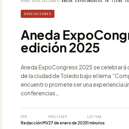
HOME
·
ASOCIACIONES
·
ASOCIACIONES
Aneda ExpoCongre
edición 2025
Aneda ExpoCongress 2025 se celebrará de
de la ciudad de Toledo bajo el lema “Comp
encuentro promete ser una experiencia ún
conferencias…
POR
PUBLICADO
LECTURA
Redacción MV
27 de enero de 2025
1 minutos