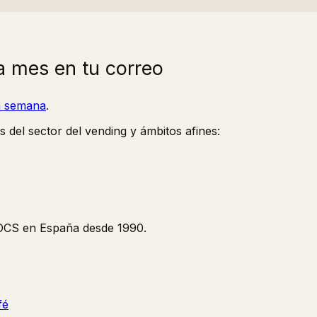
a mes en tu correo
la semana
.
s del sector del vending y ámbitos afines:
y OCS en España desde 1990.
fé