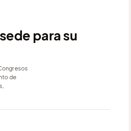
sede para su
e Congresos
unto de
s,