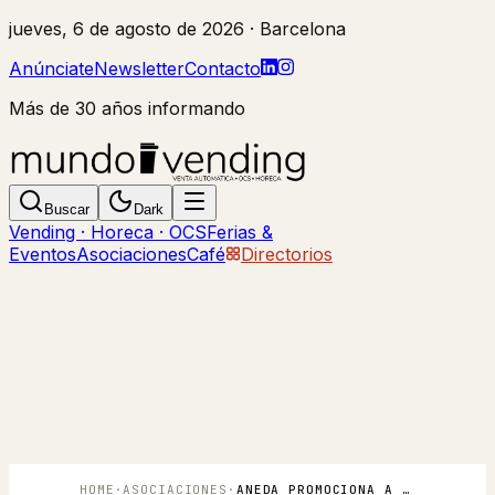
jueves, 6 de agosto de 2026
· Barcelona
Anúnciate
Newsletter
Contacto
Más de 30 años informando
Buscar
Dark
Vending · Horeca · OCS
Ferias &
Eventos
Asociaciones
Café
Directorios
HOME
·
ASOCIACIONES
·
ANEDA PROMOCIONA A SUS ASOCIADOS EN ITALIA