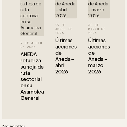
29 DE
30 DE
ABRIL DE
MARZO DE
2026
2026
Últimas
Últimas
9 DE JULIO
acciones
acciones
DE 2026
de
de
ANEDA
Aneda –
Aneda –
refuerza
abril
marzo
su hoja de
2026
2026
ruta
sectorial
en su
Asamblea
General
Newsletter