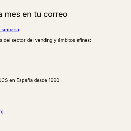
a mes en tu correo
la semana
.
s del sector del vending y ámbitos afines:
y OCS en España desde 1990.
fé