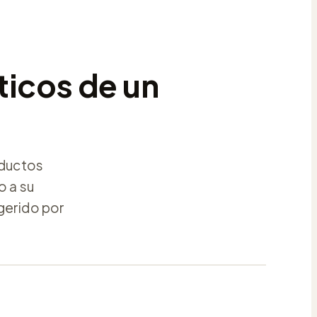
ticos de un
oductos
o a su
gerido por