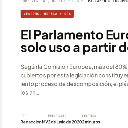
HOME
·
VENDING, HORECA Y OCS
·
VENDING, HORECA Y OCS
El Parlamento Eur
solo uso a partir 
Según la Comisión Europea, más del 80% d
cubiertos por esta legislación constituye
lento proceso de descomposición, el plás
los an…
POR
PUBLICADO
LECTURA
Redacción MV
2 de junio de 2020
2 minutos