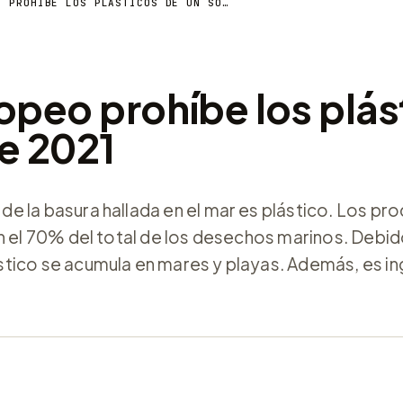
EL PARLAMENTO EUROPEO PROHÍBE LOS PLÁSTICOS DE UN SOLO USO A PARTIR DE 2021
opeo prohíbe los plás
de 2021
e la basura hallada en el mar es plástico. Los pr
n el 70% del total de los desechos marinos. Debid
tico se acumula en mares y playas. Además, es in