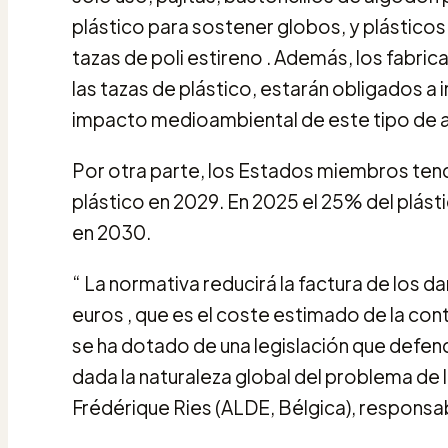
plástico para sostener globos, y plástic
tazas de poli estireno . Además, los fabr
las tazas de plástico, estarán obligados a 
impacto medioambiental de este tipo de a
Por otra parte, los Estados miembros tend
plástico en 2029. En 2025 el 25% del plást
en 2030.
“ La normativa reducirá la factura de los
euros , que es el coste estimado de la con
se ha dotado de una legislación que defen
dada la naturaleza global del problema de 
Frédérique Ries (ALDE, Bélgica), responsab