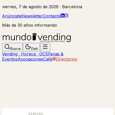
viernes, 7 de agosto de 2026
· Barcelona
Anúnciate
Newsletter
Contacto
Más de 30 años informando
Buscar
Dark
Vending · Horeca · OCS
Ferias &
Eventos
Asociaciones
Café
Directorios
VENDING,