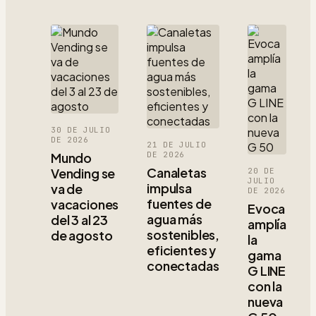
30 DE JULIO
DE 2026
21 DE JULIO
Mundo
DE 2026
Canaletas
Vending se
20 DE
JULIO
impulsa
va de
DE 2026
fuentes de
vacaciones
Evoca
agua más
del 3 al 23
amplía
sostenibles,
de agosto
la
eficientes y
gama
conectadas
G LINE
con la
nueva