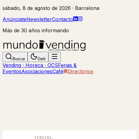
sábado, 8 de agosto de 2026
· Barcelona
Anúnciate
Newsletter
Contacto
Más de 30 años informando
Buscar
Dark
Vending · Horeca · OCS
Ferias &
Eventos
Asociaciones
Café
Directorios
VENDING,