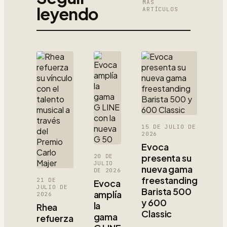
MÁS
leyendo
ARTÍCULOS
15 DE JULIO DE
2026
Evoca
presenta su
20 DE
JULIO
nueva gama
DE 2026
freestanding
21 DE
Evoca
JULIO DE
Barista 500
amplía
2026
y 600
la
Rhea
Classic
gama
refuerza