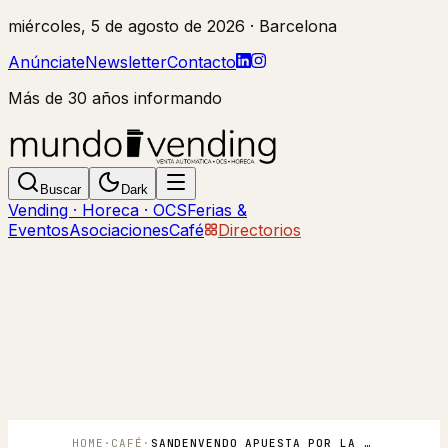
miércoles, 5 de agosto de 2026
· Barcelona
Anúnciate
Newsletter
Contacto
Más de 30 años informando
Buscar
Dark
Vending · Horeca · OCS
Ferias &
Eventos
Asociaciones
Café
Directorios
HOME
·
CAFÉ
·
SANDENVENDO APUESTA POR LA INNOVACIÓN EN UN AÑO DE PROFUNDOS CAMBIOS