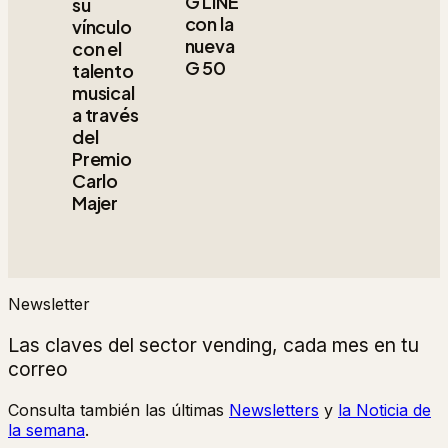
G LINE
su
con la
vínculo
nueva
con el
G 50
talento
musical
a través
del
Premio
Carlo
Majer
Newsletter
Las claves del sector vending, cada mes en tu
correo
Consulta también las últimas
Newsletters
y
la Noticia de
la semana
.