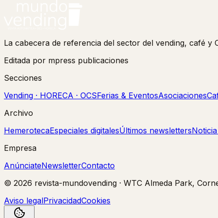
La cabecera de referencia del sector del vending, café 
Editada por mpress publicaciones
Secciones
Vending · HORECA · OCS
Ferias & Eventos
Asociaciones
Ca
Archivo
Hemeroteca
Especiales digitales
Últimos newsletters
Notici
Empresa
Anúnciate
Newsletter
Contacto
©
2026
revista-mundovending
·
WTC Almeda Park, Cornel
Aviso legal
Privacidad
Cookies