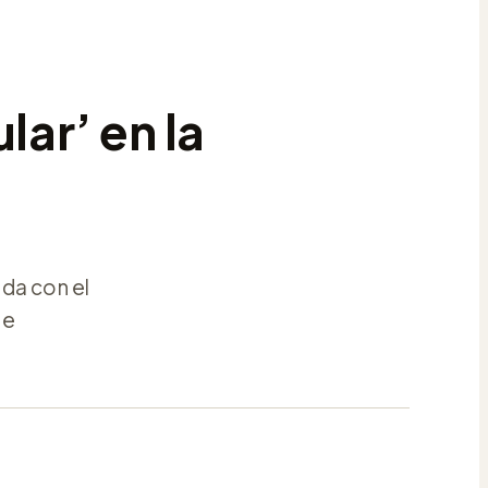
lar’ en la
ada con el
de