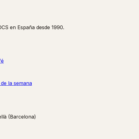
y OCS en España desde 1990.
fé
a de la semana
là (Barcelona)