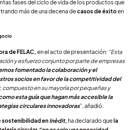
tintas fases del ciclo de vida de los productos que
mostrando más de una decena de
casos de éxito
en
gocio
tora de FELAC,
en el acto de presentación:
“Esta
cación y esfuerzo conjunto por parte de empresas
emos fomentado la colaboración y el
tros socios en favor de la competitividad del
r, compuesto en su mayoría por pequeñas y
 como esta guía que hagan más accesible la
tegias circulares innovadoras
”, añadió.
 sostenibilidad en
Inèdit
,
ha declarado que
la
elería circular
“no es solo una necesidad