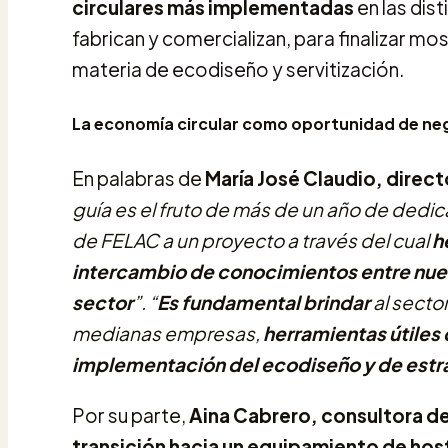
circulares más implementadas
en las dis
fabrican y comercializan, para finalizar 
materia de ecodiseño y servitización.
La economía circular como oportunidad de ne
En palabras de
María José Claudio, direc
guía es el fruto de más de un año de dedi
de FELAC a un proyecto a través del cual
h
intercambio de conocimientos entre nues
sector
”. “
Es fundamental brindar
al secto
medianas empresas,
herramientas útiles
implementación del ecodiseño y de estra
Por su parte,
Aina Cabrero, consultora de
transición hacia un equipamiento de host