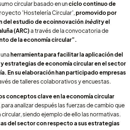
sumo circular basado en un
ciclo continuo de
proyecto 'Hostelería Circular',
promovido por
ón del estudio de ecoinnovación
Inèdit
y el
aluña (ARC)
a través de la convocatoria de
o de la economía circular”.
n una
herramienta para facilitar la aplicación del
 estrategias de economía circular en el sector
ía.
En su elaboración han participado empresas
avés de talleres colaborativos y encuestas.
os conceptos clave en la economía circular
, para analizar después las fuerzas de cambio que
circular, siendo ejemplo de ello las normativas.
sas del sector con respecto a sus estrategias