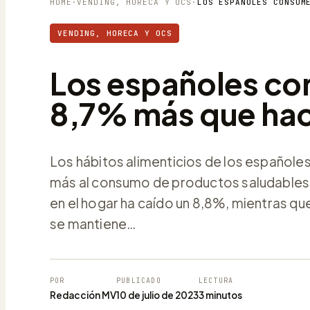
HOME
·
VENDING, HORECA Y OCS
·
VENDING, HORECA Y OCS
Los españoles co
8,7% más que hac
Los hábitos alimenticios de los españole
más al consumo de productos saludables
en el hogar ha caído un 8,8%, mientras 
se mantiene…
POR
PUBLICADO
LECTURA
Redacción MV
10 de julio de 2023
3 minutos