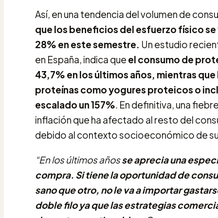
Así, en una tendencia del volumen de consu
que los beneficios del esfuerzo físico se
28% en este semestre.
Un estudio recient
en España, indica que
el consumo de prote
43,7% en los últimos años, mientras que 
proteínas como yogures proteicos o inc
escalado un 157%
. En definitiva, una fieb
inflación que ha afectado al resto del co
debido al contexto socioeconómico de s
“En los últimos años
se aprecia una especi
compra.
Si tiene la oportunidad de con
sano que otro, no le va a importar gastars
doble filo ya que las estrategias comerc