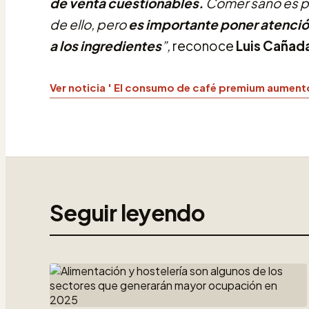
de venta cuestionables.
Comer sano es po
de ello, pero
es importante poner atención
a los ingredientes
”,
reconoce
Luis Cañada
Ver noticia ' El consumo de café premium aument
Seguir leyendo