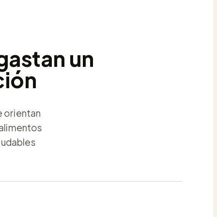
gastan un
ción
e orientan
alimentos
ludables