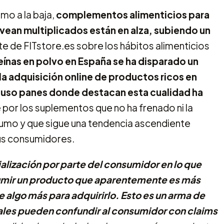
mo a la baja,
complementos alimenticios para
 vean multiplicados están en alza, subiendo un
e de FITstore.es sobre los hábitos alimenticios
ínas en polvo en España se ha disparado un
la adquisición online de productos ricos en
luso panes donde destacan esta cualidad ha
re por los suplementos que no ha frenado ni la
nsumo y que sigue una tendencia ascendiente
us consumidores.
alización por parte del consumidor en lo que
sumir un producto que aparentemente es más
e algo más para adquirirlo. Esto es un arma de
iales pueden confundir al consumidor con claims