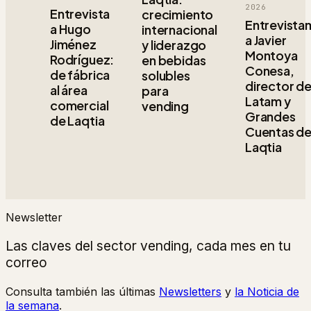
2026
Entrevista
crecimiento
Entrevista
a Hugo
internacional
a Javier
Jiménez
y liderazgo
Montoya
Rodríguez:
en bebidas
Conesa,
de fábrica
solubles
director d
al área
para
Latam y
comercial
vending
Grandes
de Laqtia
Cuentas d
Laqtia
Newsletter
Las claves del sector vending, cada mes en tu
correo
Consulta también las últimas
Newsletters
y
la Noticia de
la semana
.