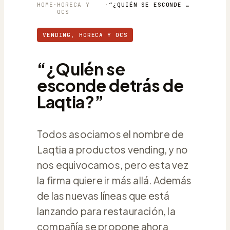
HOME
·
HORECA Y
·
“¿QUIÉN SE ESCONDE DETRÁS DE LAQTIA?”
OCS
VENDING, HORECA Y OCS
“¿Quién se
esconde detrás de
Laqtia?”
Todos asociamos el nombre de
Laqtia a productos vending, y no
nos equivocamos, pero esta vez
la firma quiere ir más allá. Además
de las nuevas líneas que está
lanzando para restauración, la
compañía se propone ahora