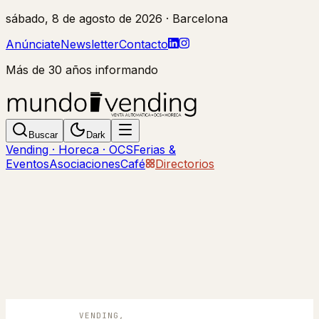
sábado, 8 de agosto de 2026
· Barcelona
Anúnciate
Newsletter
Contacto
Más de 30 años informando
Buscar
Dark
Vending · Horeca · OCS
Ferias &
Eventos
Asociaciones
Café
Directorios
VENDING,