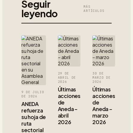
Seguir
MÁS
leyendo
ARTÍCULOS
29 DE
30 DE
ABRIL DE
MARZO DE
2026
2026
Últimas
Últimas
9 DE JULIO
acciones
acciones
DE 2026
de
de
ANEDA
Aneda –
Aneda –
refuerza
abril
marzo
su hoja de
2026
2026
ruta
sectorial