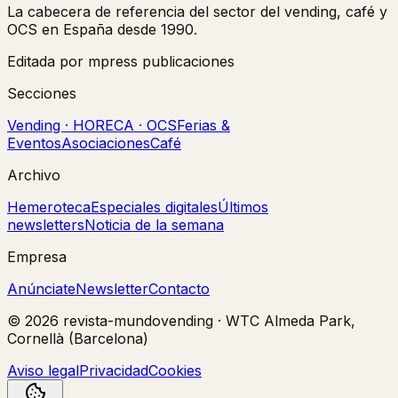
La cabecera de referencia del sector del vending, café y
OCS en España desde 1990.
Editada por mpress publicaciones
Secciones
Vending · HORECA · OCS
Ferias &
Eventos
Asociaciones
Café
Archivo
Hemeroteca
Especiales digitales
Últimos
newsletters
Noticia de la semana
Empresa
Anúnciate
Newsletter
Contacto
©
2026
revista-mundovending
·
WTC Almeda Park,
Cornellà (Barcelona)
Aviso legal
Privacidad
Cookies