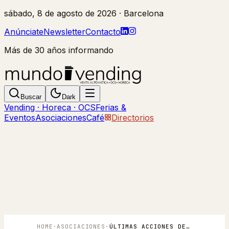
sábado, 8 de agosto de 2026
· Barcelona
Anúnciate
Newsletter
Contacto
Más de 30 años informando
Buscar
Dark
Vending · Horeca · OCS
Ferias &
Eventos
Asociaciones
Café
Directorios
HOME
·
ASOCIACIONES
·
ÚLTIMAS ACCIONES DE ANEDA – ENERO 2025